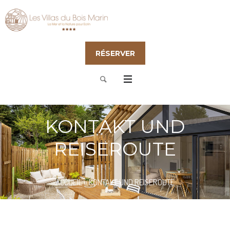
RÉSERVER
KONTAKT UND
REISEROUTE
ACCUEIL
»
KONTAKT UND REISEROUTE