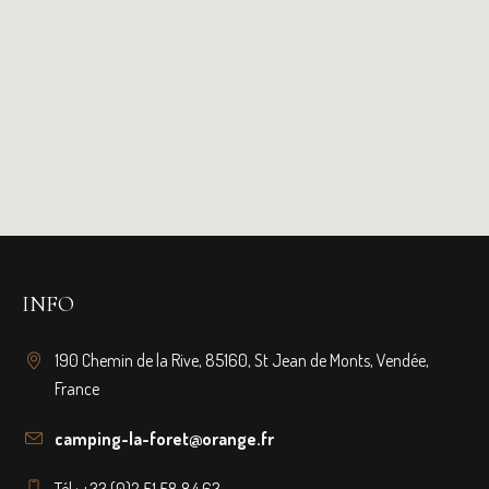
INFO
190 Chemin de la Rive, 85160, St Jean de Monts, Vendée,
France
camping-la-foret@orange.fr
Tél.: +33 (0)2 51 58 84 63